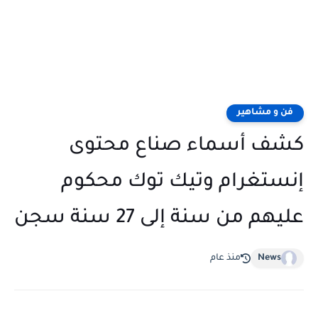
فن و مشاهير
كشف أسماء صناع محتوى
إنستغرام وتيك توك محكوم
عليهم من سنة إلى 27 سنة سجن
News
منذ عام