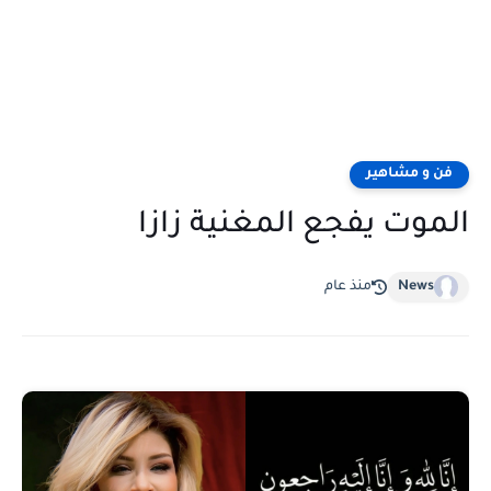
فن و مشاهير
الموت يفجع المغنية زازا
News
منذ عام