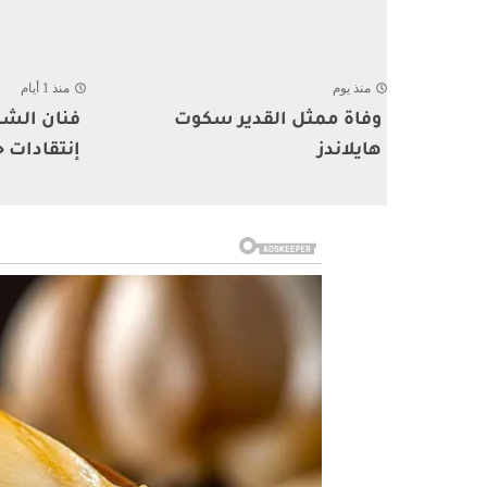
منذ يوم
منذ 1 أيام
وفاة ممثل القدير سكوت
فنان الشا
هايلاندز
إنتقادات ح