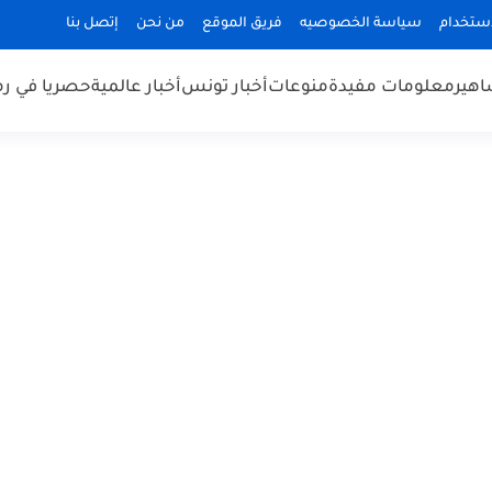
استخدام
سياسة الخصوصيه
فريق الموقع
من نحن
إتصل بنا
هير
معلومات مفيدة
منوعات
أخبار تونس
أخبار عالمية
حصريا في ر