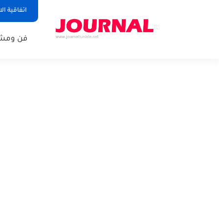
اتفاقية ال
فن ومشا