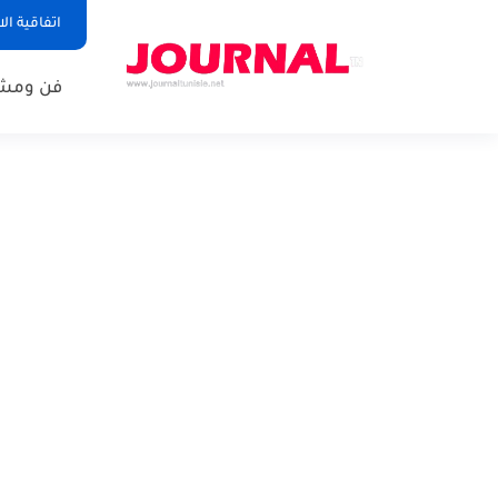
اتفاقية ال
فن ومشا