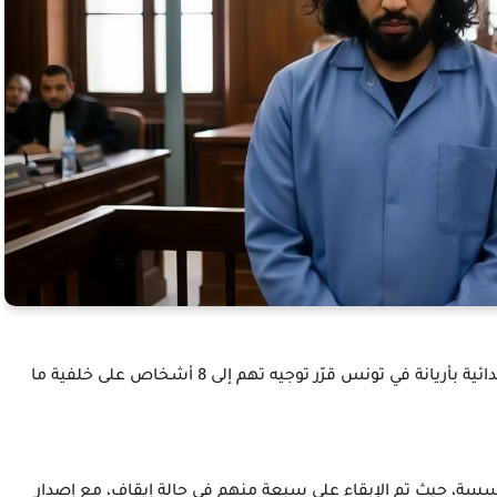
أفادت Mosaique FM بأنّ قاضي التحقيق بالمحكمة الابتدائية بأريانة في تونس قرّر توجيه تهم إلى 8 أشخاص على خلفية ما
سسة، حيث تم الإبقاء على سبعة منهم في حالة إيقاف، مع إصدار