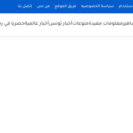
استخدام
سياسة الخصوصيه
فريق الموقع
من نحن
إتصل بنا
هير
معلومات مفيدة
منوعات
أخبار تونس
أخبار عالمية
حصريا في ر