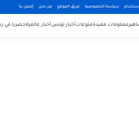
استخدام
سياسة الخصوصيه
فريق الموقع
من نحن
إتصل بنا
هير
معلومات مفيدة
منوعات
أخبار تونس
أخبار عالمية
حصريا في ر