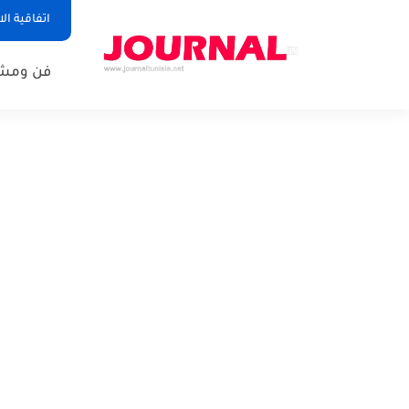
اتفاقية ال
فن ومشا