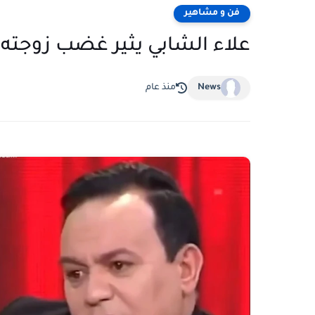
فن و مشاهير
علاء الشابي يثير غضب زوجته
News
منذ عام