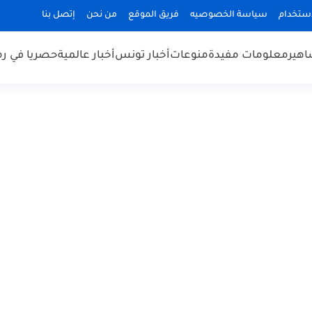
استخدام
سياسة الخصوصيه
فريق الموقع
من نحن
إتصل بنا
هير
معلومات مفيدة
منوعات
أخبار تونس
أخبار عالمية
حصريا في ر