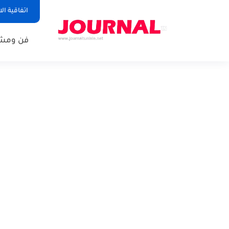
اتفاقية ال
فن ومشا