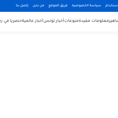
استخدام
سياسة الخصوصيه
فريق الموقع
من نحن
إتصل بنا
هير
معلومات مفيدة
منوعات
أخبار تونس
أخبار عالمية
حصريا في ر