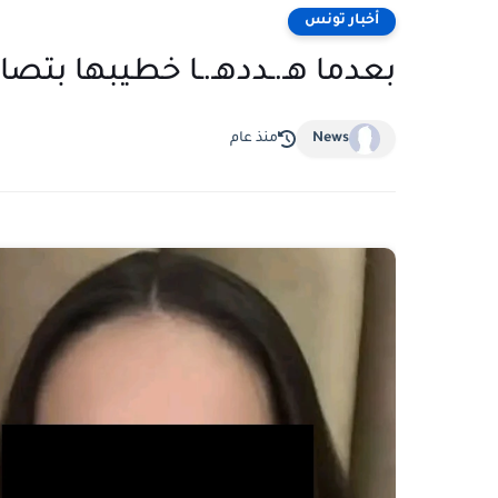
أخبار تونس
بعدما هـ.ـددهـ.ـا خطيبها بتصا
News
منذ عام