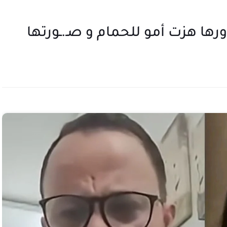
ورها هزت أمو للحمام و صـ.ـورتها