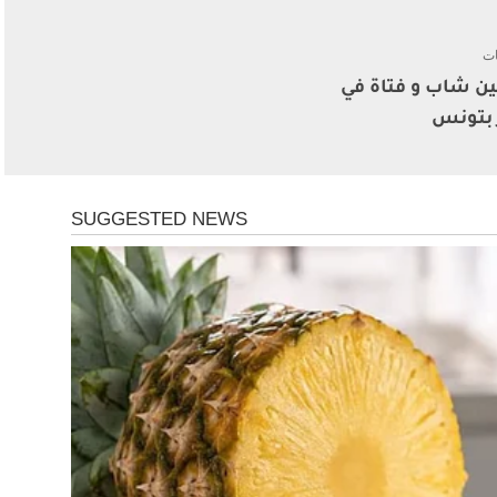
ات
ن شاب و فتاة في
 بتونس