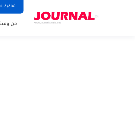
اتفاقية ال
فن ومشا