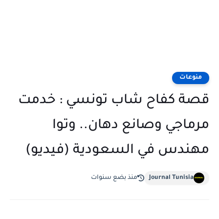
منوعات
قصة كفاح شاب تونسي : خدمت
مرماجي وصانع دهان.. وتوا
مهندس في السعودية (فيديو)
Journal Tunisia
منذ بضع سنوات