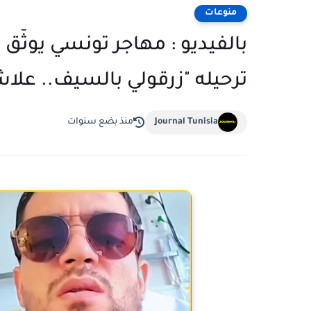
منوعات
بالفيديو : مهاجر تونسي يوثّق 
ترحيله "زرقولي بالسيف.. علا
Journal Tunisia
منذ بضع سنوات