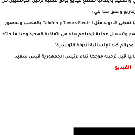
والمقيم بايطاليا مقطع فيديو يوثق عملية ترحيل التونسيين من
ازيو و علق بما يلي :
" في مركز الحجز و الترحيل بسان جيرفازيو في ايطاليا تعطى الأدوية مثل Tavors Rivotril و Talofen بالغصب وبحضور
هم وتسهيل عملية ترحيلهم هذه هي اتفاقية الهجرة وهذا ما جنته
ة وجرائم ضد الإنسانية الدولة التونسية".
اليا قبل ترحيله موجها نداء لرئيس الجمهورية قيس سعيد.
الفيديو :