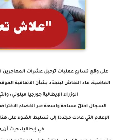
على وقع تسارع عمليات ترحيل عشرات المهاجرين التو
الماضية، عاد النقاش ليتجدّد بشأن الاتفاقية الموق
الوزراء الإيطالية جورجيا ميلوني، وال
السجال احتلّ مساحة واسعة عبر الفضاء الافتراض
الإعلام التي عادت مجددا إلى تسليط الضوء على هذا 
في إيطاليا، حيث أن_ه