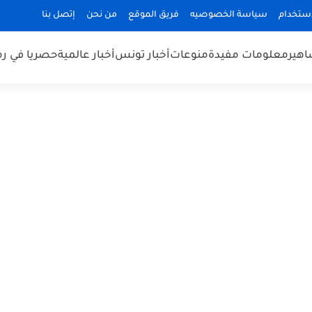
استخدام
سياسة الخصوصيه
فريق الموقع
من نحن
إتصل بنا
هير
معلومات مفيدة
منوعات
أخبار تونس
أخبار عالمية
حصريا في ر