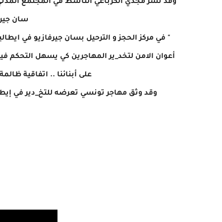
وقد نشر مجدي الكرباعي الناشط في المجتمع المدني 
سان جيرف
أعوان الامن لتخد_ير المهاجرين كي يسهل التحكم في
على أبنائنا .. اتفاقية ظالم
وقد وثق مهاجر تونسي تعرضه للتخ_دير في إيط