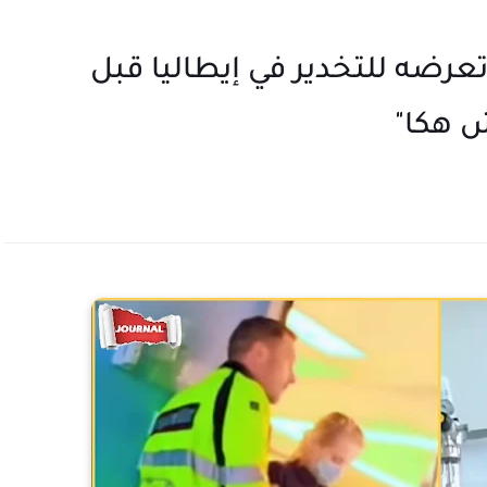
تعرضه للتخدير في إيطاليا قبل
ش هكا"