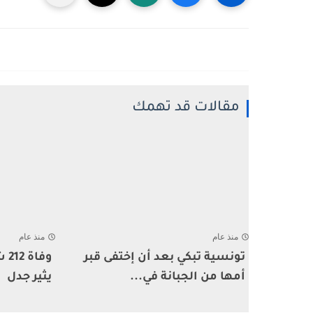
مقالات قد تهمك
منذ عام
منذ عام
تونسية تبكي بعد أن إختفى قبر
وف
أمها من الجبانة في...
يثير جدل