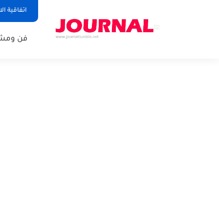
اتفاقية ال
فن ومشا