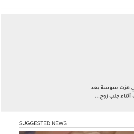
تي هزت سوسة بعد
ثناء جلب زوج...