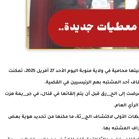
في تطور لافت بخصوص الجر__يمة التي راحت ضحيتها محامية في ولاية منوبة اليوم الأحد 27 أفريل 2025، تمكنت
قاف أحد المشتبه بهم الرئيسيين في القضية.
رضت إلى الح__رق قبل أن يتم إلقائها في قنال، في جر__يمة هزت
الرأي العام.
حظات الأولى لاكتشاف الج__ثة، ما مكنها من تحديد هوية بعض
اف المشتبه بها.