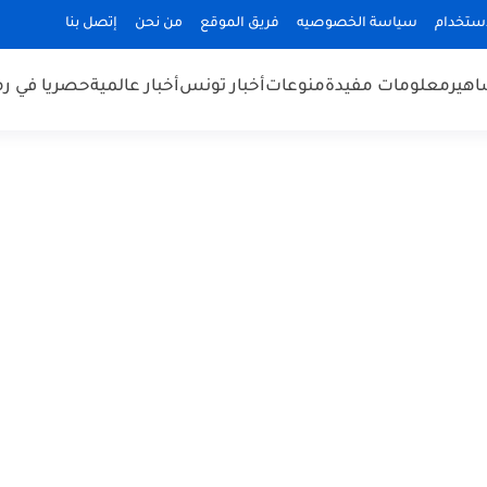
استخدام
سياسة الخصوصيه
فريق الموقع
من نحن
إتصل بنا
هير
معلومات مفيدة
منوعات
أخبار تونس
أخبار عالمية
حصريا في ر