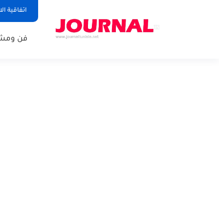
اتفاقية ال
فن ومشا