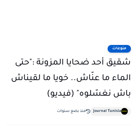
منوعات
شقيق أحد ضحايا المزونة :"حتى
الماء ما عنّاش.. خويا ما لقيناش
باش نغسّلوه" (فيديو)
Journal Tunisia
منذ بضع سنوات