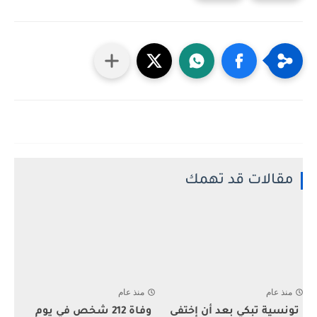
مقالات قد تهمك
منذ عام
منذ عام
تونسية تبكي بعد أن إختفى
وفاة 212 شخص في يوم