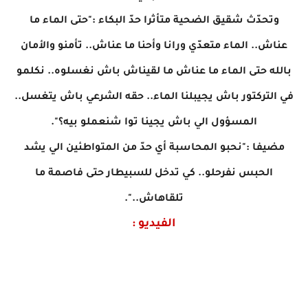
وتحدّث شقيق الضحية متأثرا حدّ البكاء :"حتى الماء ما
عناش.. الماء متعدّي ورانا وأحنا ما عناش.. تأمنو والأمان
بالله حتى الماء ما عناش ما لقيناش باش نغسلوه.. نكلمو
في التركتور باش يجيبلنا الماء.. حقه الشرعي باش يتغسل..
المسؤول الي باش يجينا توا شنعملو بيه؟".
مضيفا :"نحبو المحاسبة أي حدّ من المتواطئين الي يشد
الحبس نفرحلو.. كي تدخل للسبيطار حتى فاصمة ما
تلقاهاش..".
الفيديو :