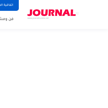
اتفاقية ال
فن ومشا