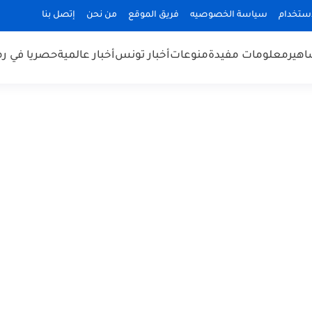
استخدام
سياسة الخصوصيه
فريق الموقع
من نحن
إتصل بنا
هير
معلومات مفيدة
منوعات
أخبار تونس
أخبار عالمية
حصريا في ر