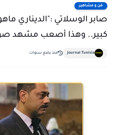
فن و مشاهير
صابر الوسلاتي :"الديناري م
كبير.. وهذا أصعب مشهد صوّر
Journal Tunisia
منذ بضع سنوات