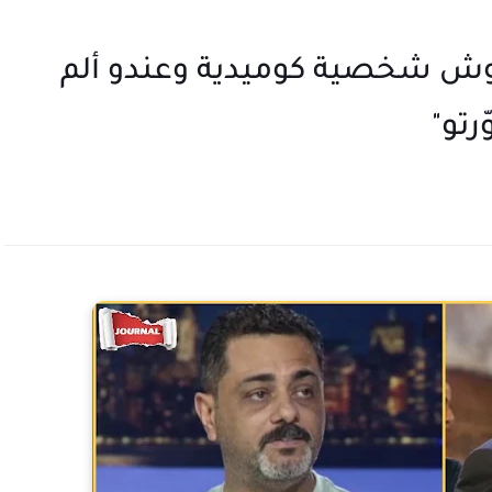
اهوش شخصية كوميدية وعندو ألم
تو"