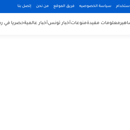
استخدام
سياسة الخصوصيه
فريق الموقع
من نحن
إتصل بنا
هير
معلومات مفيدة
منوعات
أخبار تونس
أخبار عالمية
حصريا في ر