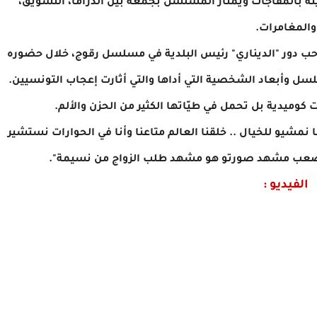
يئة بالمفاجآت ويمتاز المسلسل بجمعه بين الدراما، التشويق،
والمغامرات.
حب دور "الديناري" رئيس البلدية في مسلسل رقوج، خلال حضوره
سل وأبعاد الشخصية التي أداها والتي أثارت إعجاب التونسيين.
وميدية بل تحمل في طيّاتها الكثير من الحزن والألم.
ا نمشيو للخيال .. خلقنا العالم متاعنا وأنا في الحوارات نستشير
وأصعب مشهد صورتو هو مشهد طلب الزواج من نسيمة".
الفيديو :