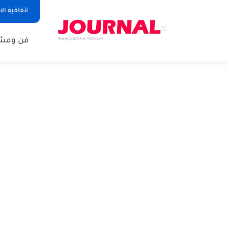
اتفاقية ال
فن ومشا