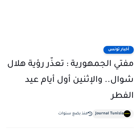
أخبار تونس
مفتي الجمهورية : تعذّر رؤية هلال
شوال.. والإثنين أول أيام عيد
الفطر
Journal Tunisia
منذ بضع سنوات