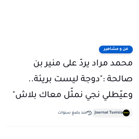
فن و مشاهير
محمد مراد يردّ على منير بن
صالحة :"دوجة ليست بريئة..
وعيّطلي نجي نمثّل معاك بلاش"
Journal Tunisia
منذ بضع سنوات