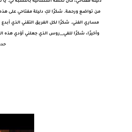
دليلة مفتاحي، كان لحظة استثنائية بالنسبة لي. يا 
من تواضع ورحمة. شكرًا لكِ دليلة مفتاحي على هذ
مساري الفني. شكرًا لكل الفريق التقني الذي أبدع
وأخيرًا، شكرًا للفي__روس الذي جعلني أؤدي هذه الل
حدو