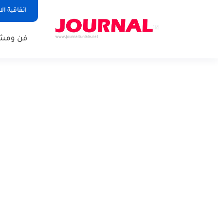
اتفاقية ال
فن ومشا