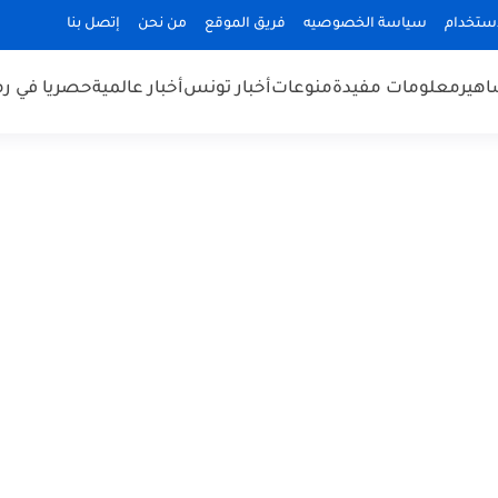
استخدام
سياسة الخصوصيه
فريق الموقع
من نحن
إتصل بنا
هير
معلومات مفيدة
منوعات
أخبار تونس
أخبار عالمية
حصريا في ر