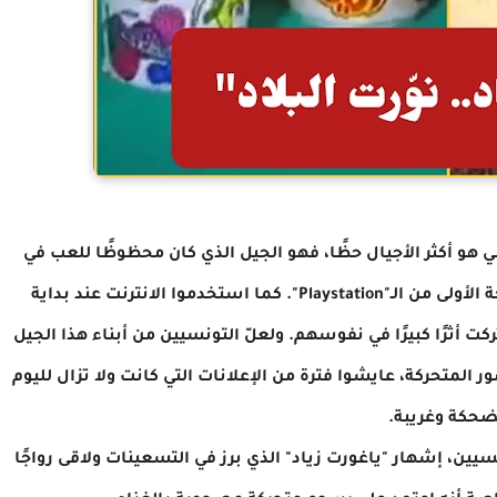
ضي هو أكثر الأجيال حظًا، فهو الجيل الذي كان محظوظًا للعب في
الشوارع، ولعبوا بـ"Nintendo" واستمتعوا بالنسخة الأولى من الـ"Playstation". كما استخدموا الانترنت عند بداية
ت أثرًا كبيرًا في نفوسهم. ولعلّ التونسيين من أبناء هذا الجيل
ر المتحركة، عايشوا فترة من الإعلانات التي كانت ولا تزال لليوم
حكة وغريبة.
يين، إشهار "ياغورت زياد" الذي برز في التسعينات ولاقى رواجًا