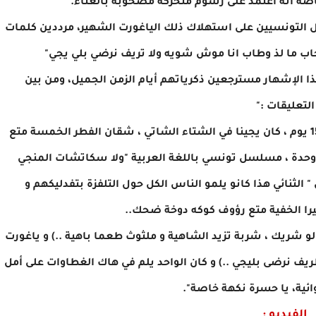
صة أنه اعتمد على رسوم متحركة مصحوبة بالغناء.
 التونسيين على استهلاك ذلك الياغورت الشهير، مرددين كلمات
 اصحاب ما لذ وطاب انا موش شويه ولا تريف نرضي بلي يجي"
ذا الإشهار مسترجعين ذكرياتهم أيام الزمن الجميل، ومن بين
التعليقات :"
يا حسرة على رمضان أيام زمان ... تشم ريحته قبل 15 يوم ، كان يجينا في الشتاء الشاتي ، شقان الفطر الخمسة متع
 وحدة ، مسلسل تونسي باللغة العربية "ولا سكاتشات المنجي
 الثنائي هذا كانو يلمو الناس الكل حول التلفزة بتفدليكهم و
ا الخفية متع رؤوف كوكه دوخة ضحك..
و شريك ، شربة تزيد الشاهية و ملثوث طعما باهية ..) و ياغورت
ا طريف نرضى بليجي ..) و كان الواحد يلم في هاك الغطاوات على أمل
وائية، يا حسرة نكهة خاصة".
الفيديو :