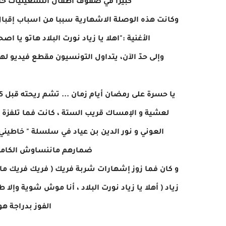
كبيرًا في صفوف أطفال التسعينيات خا
وكانت هذه الوصلة الاشهارية سببا من اسباب إقبال
الأغنية :"اهلا يا زياد نورت البلاد هاتو يا
وإلى حدّ الآن، يتداول التونسيون مقطع فيديو له
لعشية و الإمساك قريب الستة ، كانت فما تلفزة
العوني و نور الدين بن عياد في سلسلة " خاطيني "
ضمارهم ماننساوش الكامير
و كان فما زوز إشهارات شربة فريك ( فريك فريك مال
زياد ( أهلا يا زياد نورت البلاد ، أنا موش شوية وإل
الفوز بدراجة ه