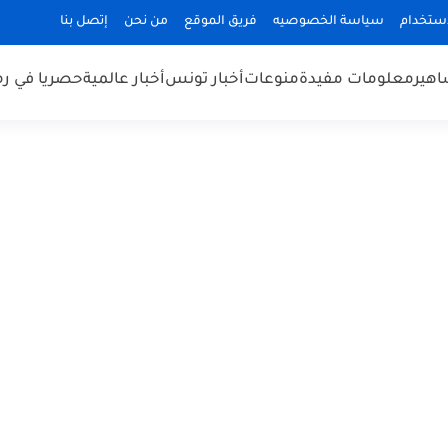
استخدام
سياسة الخصوصيه
فريق الموقع
من نحن
إتصل بنا
هير
معلومات مفيدة
منوعات
أخبار تونس
أخبار عالمية
حصريا في ر