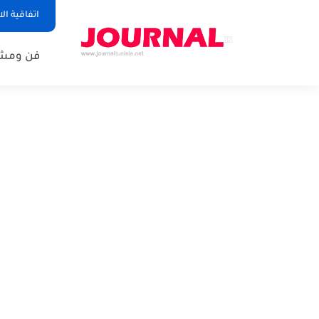
اتفاقية ال
فن ومشا