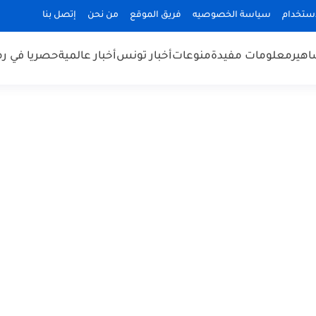
استخدام
سياسة الخصوصيه
فريق الموقع
من نحن
إتصل بنا
هير
معلومات مفيدة
منوعات
أخبار تونس
أخبار عالمية
حصريا في ر