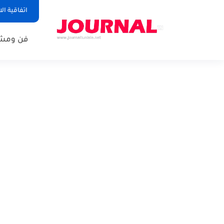
اتفاقية ال
فن ومشا