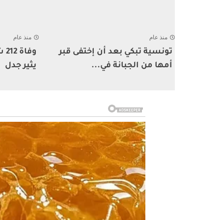
منذ عام
منذ عام
تونسية تبكي بعد أن إختفى قبر
وف
أمها من الجبانة في...
يثير جدل