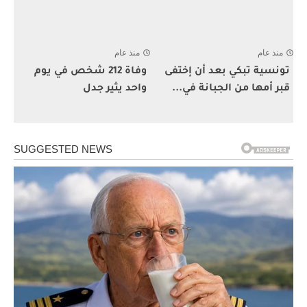
منذ عام
منذ عام
تونسية تبكي بعد أن إختفى
وفاة 212 شخص في يوم
قبر أمها من الجبانة في...
واحد يثير جدل