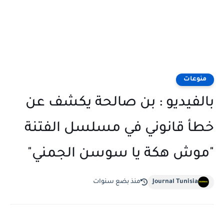
منوعات
بالفيديو : بن صالحة يكشف عن
خطأ قانوني في مسلسل الفتنة
"موش هكة يا سوسن الجمني"
Journal Tunisia
منذ بضع سنوات