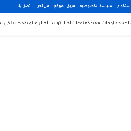
استخدام
سياسة الخصوصيه
فريق الموقع
من نحن
إتصل بنا
هير
معلومات مفيدة
منوعات
أخبار تونس
أخبار عالمية
حصريا في ر