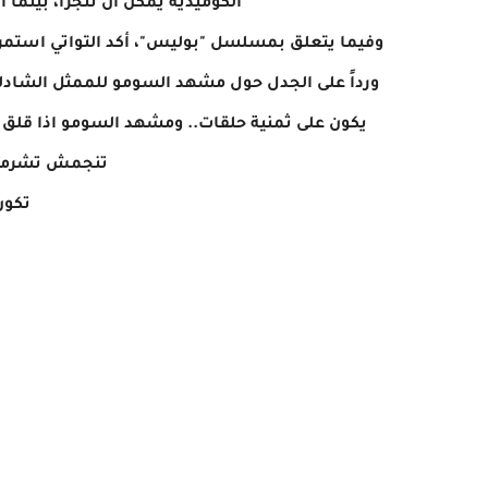
الكوميدية يمكن
أن تتجزأ، بينما ا
وفيما يتعلق بمسلسل "بوليس"، أكد التواتي
استمرا
ورداً على الجدل حول
مشهد السومو للممثل الشادلي ا
يكون على ثمنية حلقات..
ومشهد السومو اذا قلق 
تنجمش تشرمط
تكون