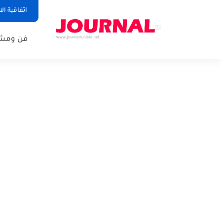
اتفاقية ال
فن ومشا