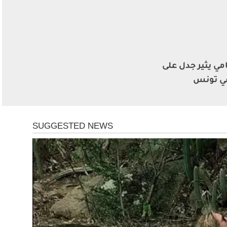
مي يثير جدل على
ي تونس