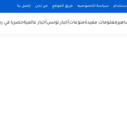
استخدام
سياسة الخصوصيه
فريق الموقع
من نحن
إتصل بنا
هير
معلومات مفيدة
منوعات
أخبار تونس
أخبار عالمية
حصريا في ر