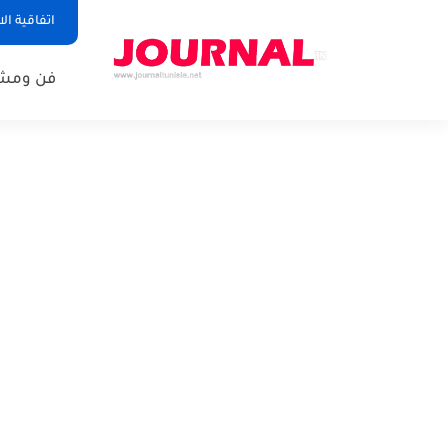
اتفاقية ال
فن ومشا