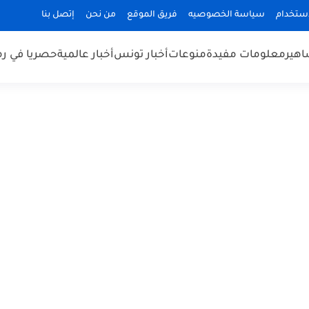
استخدام
سياسة الخصوصيه
فريق الموقع
من نحن
إتصل بنا
هير
معلومات مفيدة
منوعات
أخبار تونس
أخبار عالمية
حصريا في ر