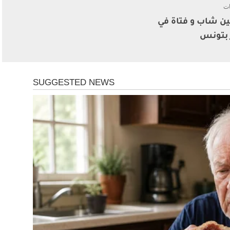
ات
ن شاب و فتاة في
 بتونس