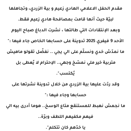
مقدم الحفل الاعلامي الهادي زعيم و بية الزردي، وتجاهلها
لبيّة حيث أنها قامت بمصافحة هادي زعيم فقط.
وبعد الإنتقادات التي طالتها ، نشرت الدباغ صباح اليوم
الأحد 9 فيفري 2025 تدوينة على حسابها الخاص جاء فيها :"
ما نمدّش خدي ونسلّم على الي يجي .. نفضّل تقولو ماهيش
متربية خير ملي نمسّخ وجهي.. الإحترام لا يُعطى بل
يُكتسب".
وقد ردّت عليها بية الزردي من خلال تدوينة نشرتها على
حسابها وجاء فيها :"
ما نجمش نهبط للمستنقع متاع الوسخ.. هوما أدرى بيه الي
فيهم مكفيهم اللطف وبرّة..
يا خدّهم كان تتكلم".