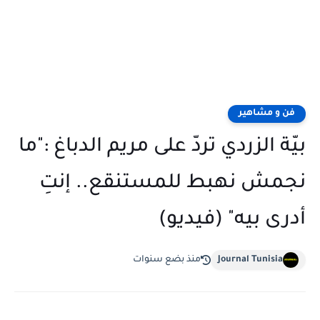
فن و مشاهير
بيّة الزردي تردّ على مريم الدباغ :"ما
نجمش نهبط للمستنقع.. إنتِ
أدرى بيه" (فيديو)
Journal Tunisia
منذ بضع سنوات