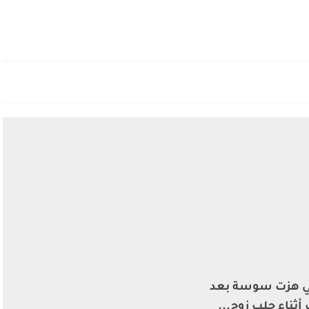
تي هزت سوسة بعد
ثناء جلب زوج...