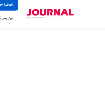
اتفاقية ال
فن ومشا