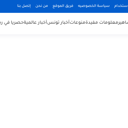
استخدام
سياسة الخصوصيه
فريق الموقع
من نحن
إتصل بنا
هير
معلومات مفيدة
منوعات
أخبار تونس
أخبار عالمية
حصريا في ر