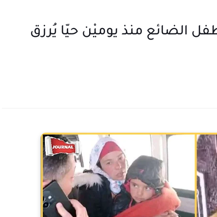
فل الضائع منذ يوميْن حيّا يُرزق