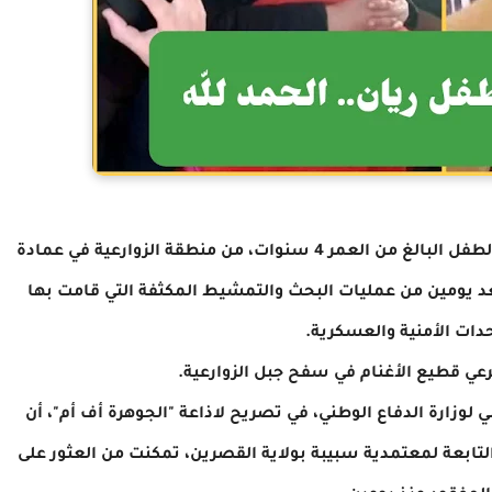
تم العثور صباح اليوم الأربعاء 12 فيفري 2025، على الطفل البالغ من العمر 4 سنوات، من منطقة الزوارعية في عمادة
عد يومين من عمليات البحث والتمشيط المكثفة التي قامت بها
حدات الأمنية والعسكرية.
عي قطيع الأغنام في سفح جبل الزوارعية.
لوزارة الدفاع الوطني، في تصريح لاذاعة "الجوهرة أف أم"، أن
تابعة لمعتمدية سبيبة بولاية القصرين، تمكنت من العثور على