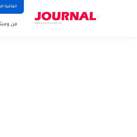
اتفاقية ال
فن ومشا