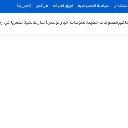
استخدام
سياسة الخصوصيه
فريق الموقع
من نحن
إتصل بنا
هير
معلومات مفيدة
منوعات
أخبار تونس
أخبار عالمية
حصريا في ر