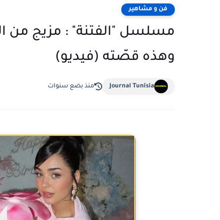
فن و مشاهير
مسلسل "الفتنة" : مزيج من الإ
وهذه قصّته (فيديو)
Journal Tunisia
منذ بضع سنوات