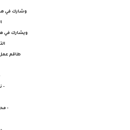
وشارك في هذا
ا
ويشارك في هذا
الت
طاقم عمل مس
-
- ن
- مح