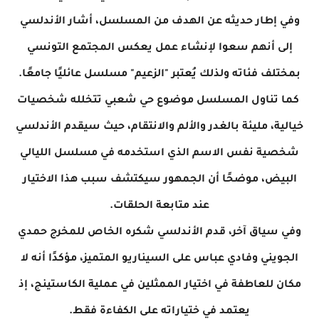
وفي إطار حديثه عن الهدف من المسلسل، أشار الأندلسي
إلى أنهم سعوا لإنشاء عمل
يعكس المجتمع التونسي
بمختلف فئاته
ولذلك يُعتبر "الزعيم" مسلسل عائليًا جامعًا.
كما تناول المسلسل موضوع حي شعبي تتخلله شخصيات
خيالية، مليئة بالغدر والألم والانتقام
، حيث سيقدم الأندلسي
شخصية
نفس الاسم الذي استخدمه في
مسلسل الليالي
البيض، موضحًا أن الجمهور سيكتشف سبب هذا الاختيار
عند متابعة
الحلقات.
وفي سياق آخر، قدم الأندلسي شكره الخاص للمخرج حمدي
الجويني وفادي عباس على السيناريو المتميز، مؤكدًا أنه لا
مكان للعاطفة في اختيار الممثلين في عملية الكاستينج، إذ
يعتمد في
ختياراته على الكفاءة فقط.