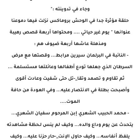
وجاء في تدوينته :"
حلقة مؤثرة جدا في الوحش بروماكس نزلت فيها دموعنا
عنوانها " يوم غير حياتي .... ومحتواها أربعة قصص رهيبة
ومذهلة عاشها أربعة ضيوف هم :
- النائبة في البرلمان سيرين مرابط... وقصتها مع مرض
السرطان الذي جعلها تودع أطفالها وعائلتها مستسلمة ...
ثم تقاوم و تصمد وتقا_-تل حتى شفيت وعادت أقوى
وأصبحت بطلة في الانتصار عليه... وفي العودة من حافة
الموت....
- محمد الحبيب الشعري إبن المرحوم سفيان الشعري...
يتحدث عن يوم وداع والده... وكيف لم ينس لـحظة مشاهدته
يلفظ أنفاسه... وكيف حاول الإنت_-حار حزنا عليه... وكيف