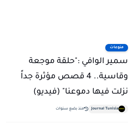
منوعات
سمير الوافي :"حلقة موجعة
وقاسية.. 4 قصص مؤثرة جداً
نزلت فيها دموعنا" (فيديو)
Journal Tunisia
منذ بضع سنوات