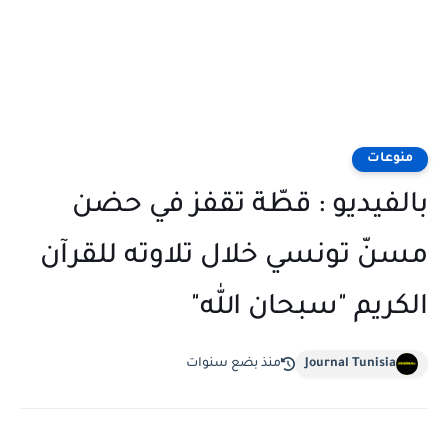
منوعات
بالفيديو : قطّة تقفز في حضن
مسنّ تونسي خلال تلاوته للقرآن
الكريم "سبحان الله"
Journal Tunisia
منذ بضع سنوات