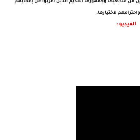
يرين من متابعيها وجمهورها القديم
الذين أعربوا عن إعجابهم
واحترامهم لاختيارها.
الفيديو :