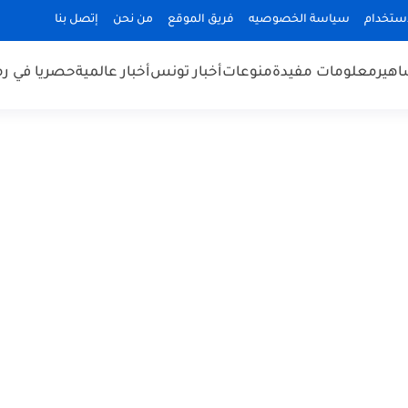
استخدام
سياسة الخصوصيه
فريق الموقع
من نحن
إتصل بنا
هير
معلومات مفيدة
منوعات
أخبار تونس
أخبار عالمية
حصريا في ر