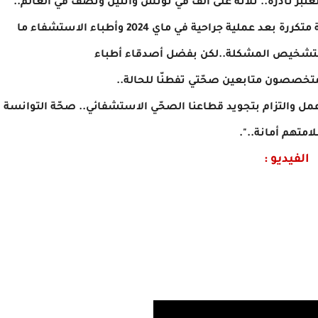
ر نادرة.. ثلاثة على ألف في تونس واثنين ونصف في العالم..
عانيت مدة طويلة من آلام مزمنة والتهابات متفرّقة متكررة بعد عملية جراحية في ماي 2024 وأطباء الاستشفاء ما
لتشخيص المشكلة..لكن بفضل أصدقاء أطباء
متخصصون متابعين صحّتي تفطنّا للحالة..
ة عمل والتزام بتجويد قطاعنا الصحّي الاستشفائي.. صحّة التوانسة
متهم أمانة..".
الفيديو :