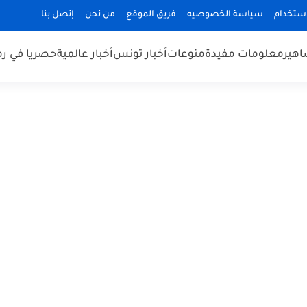
استخدام
سياسة الخصوصيه
فريق الموقع
من نحن
إتصل بنا
هير
معلومات مفيدة
منوعات
أخبار تونس
أخبار عالمية
حصريا في ر