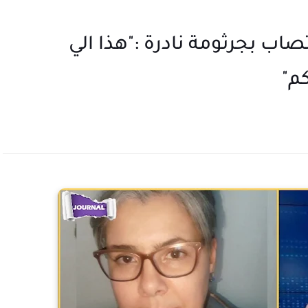
اب بجرثومة نادرة :"هذا الي
م"