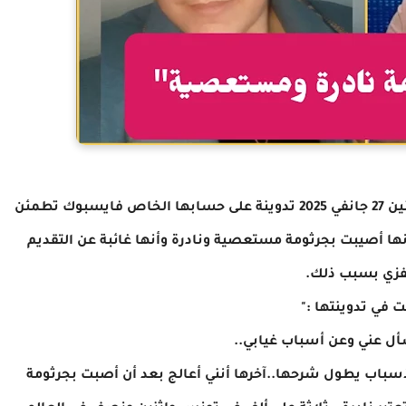
نشرت الصحفية التونسية سامية حسين اليوم الإثنين 27 جانفي 2025 تدوينة على حسابها الخاص فايسبوك تطمئن
نها أصيبت بجرثومة مستعصية ونادرة وأنها غائبة عن التقديم
لفزي بسبب ذلك.
ت في تدوينتها :"
ل عني وعن أسباب غيابي..
أسباب يطول شرحها..آخرها أنني أعالج بعد أن أصبت بجرثومة