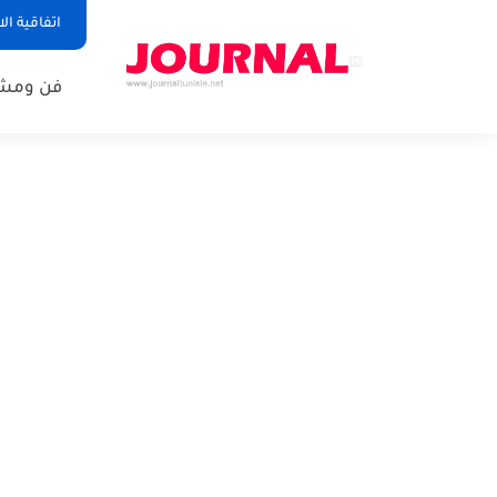
اتفاقية ال
فن ومشا