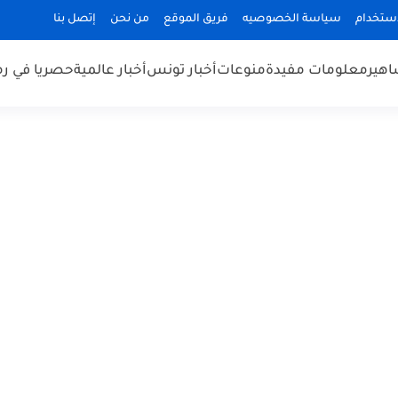
استخدام
سياسة الخصوصيه
فريق الموقع
من نحن
إتصل بنا
هير
معلومات مفيدة
منوعات
أخبار تونس
أخبار عالمية
حصريا في ر