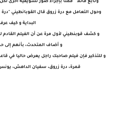
وتابع قائلا " قمنا بإجراء صور تسويقية أخرى ل
وحول التعامل مع درة زروق قال القوبانطيني "درة م
البداية و كيف عرف
و كشف قوبنطيني لأول مرة عن أن الفيلم القادم ل
و أضاف المتحدث، بأنهم إلى حد
و للتذكير فإن فيلم صاحبك راجل يعرض حاليا في قاع
قمرة، درة زروق، سفيان الداهش، يونس ا