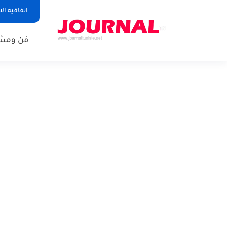
اتفاقية ال
فن ومشا