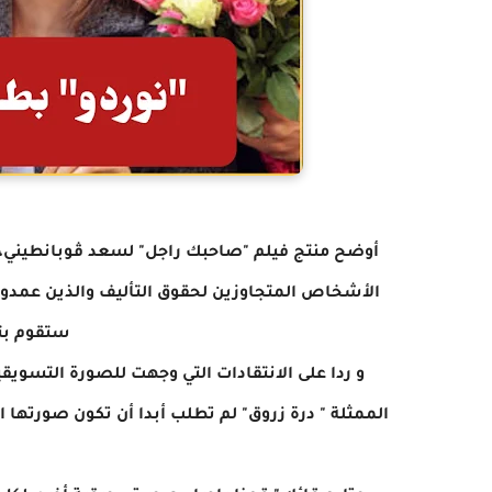
أوضح منتج فيلم "صاحبك راجل" لسعد ڤوبانطيني، ف
الأشخاص المتجاوزين لحقوق التأليف والذين عمدوا م
ستقوم بت
الممثلة " درة زروق" لم تطلب أبدا أن تكون صورتها ال