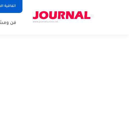
اتفاقية ال
فن ومشا