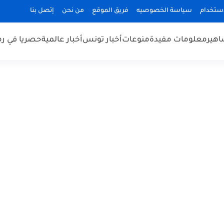
استخدام
سياسة الخصوصيه
فريق الموقع
من نحن
إتصل بنا
هير
معلومات مفيدة
منوعات
أخبار تونس
أخبار عالمية
حصريا في ر