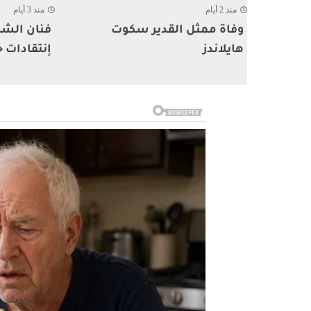
منذ 2 أيام
منذ 3 أيام
وفاة ممثل القدير سكوت
فنان الشا
هايلاندز
إنتقادات ح