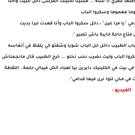
أنا خواف بحكم نحبو ياسر ، نخاف عليه ديما ، أنا وقتها عمري 17 سنة ... مشينا لكلينك المرسى دخل للبيت وأحنا
هوما فهموها وسكروا الباب
مي "يا مرا عين" ، دخل سكروا الباب وأنا قعدت لبرا بديت
متاع حاجة خايبة باش تصير.".
باب الطبيب
داخل حل الباب شويا وشفتو كي يلفظ في أنفاسه
كروا الباب وليت نضرب نحب نحلو ... خرج الطبيب قال مانجمناش
بيت في الكلينيك دايرين بيا لعباد الكل فيبالي حلمة.. اللقطة
ت في مخي لتوا نرى فيها قدامي".
الفيديو :