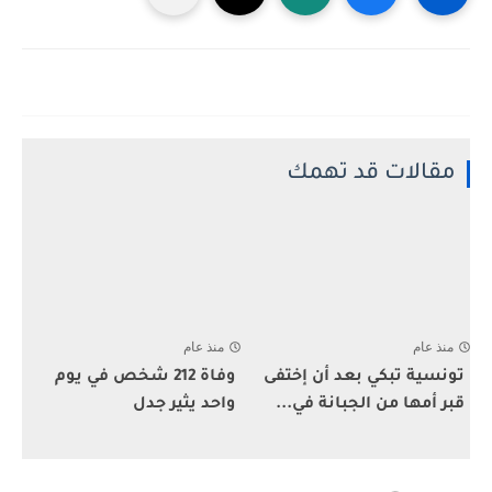
مقالات قد تهمك
منذ عام
منذ عام
تونسية تبكي بعد أن إختفى
وفاة 212 شخص في يوم
قبر أمها من الجبانة في...
واحد يثير جدل