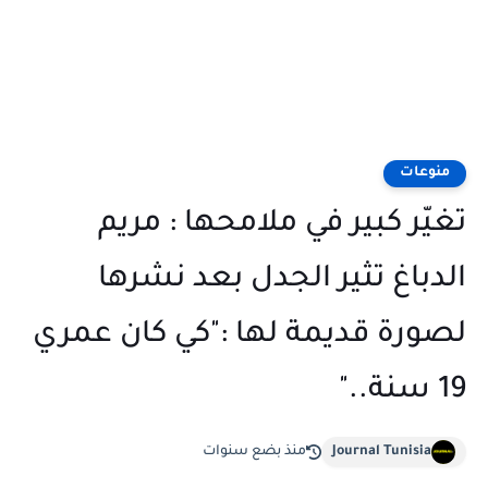
منوعات
تغيّر كبير في ملامحها : مريم
الدباغ تثير الجدل بعد نشرها
لصورة قديمة لها :"كي كان عمري
19 سنة.."
Journal Tunisia
منذ بضع سنوات