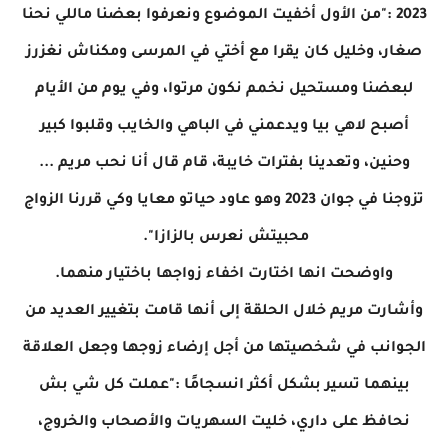
2023 :"من الأول أخفيت الموضوع ونعرفوا بعضنا ماللي نحنا
صغار، وخليل كان يقرا مع أختي في المرسى ومكناش نغزرز
لبعضنا ومستحيل نخمم نكون مرتوا، وفي يوم من الأيام
أصبح لاهي بيا ويدعمني في الباهي والخايب وقلبوا كبير
وحنين، وتعدينا بفترات خايبة، قام قال أنا نحب مريم ...
تزوجنا في جوان 2023 وهو عاود حياتو معايا وكي قررنا الزواج
محبيتش نعرس بالزازا".
واوضحت انها اختارت اخفاء زواجها باختيار منهما.
وأشارت مريم خلال الحلقة إلى أنها قامت بتغيير العديد من
الجوانب في شخصيتها من أجل إرضاء زوجها وجعل العلاقة
بينهما تسير بشكل أكثر انسجامًا :"عملت كل شي بش
نحافظ على داري، خليت السهريات والأصحاب والخروج،