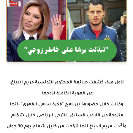
لأول مرة، كشفت صانعة المحتوى التونسية مريم الدباغ،
عن الهوية الكاملة لزوجها.
وقالت خلال حضورها ببرنامج "فكرة سامي الفهري"، انها
متزوجة من اللاعب السابق بالترجي الرياضي خليل شمّام.
وأكّدت مريم الدباغ انها تزوّجت من خليل شمام يوم 30 جوان