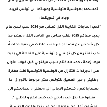
أرفقته بتدوينة مطولة تعتذر من خلالها للتونسيين وتعلن
تمسكها بالجنسية التونسية وعودتها إلى تونس قريبا.
وجاء في تدوينتها :
"نحب الحاجات الخايبة الكل تمشي مع 2024 نحب نبدى عام
جديد معاكم 2025 بقلب صافي مع الناس الكل ونعتذر من
كل شخص عن قصد او غير قصد غلطت في حقوا وخاصةً
نحب نعتذر من كل تونسي و تونسية على الغلطة الي بديت
فيها زعمة ، حمد لله كنتم سبب فيقتوني قبل فوات الأوان
على الإجراءات التنازل عن الجنسية التونسية كنت مفكرة
وطنيتي و حبي العميق للتونس مش مربوط بالأوراق اما
بمساجاتكم و كلامكم الاجابي الي وصلني و نصائحكم الي
تفيقوا فيا بكل حب زادتني حب كبيير ليكم و لوطني ".
وكشفت أمل عن تراجعها عن قرار تخليها عن الجنسية