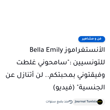
فن و مشاهير
الأنستغراموز Bella Emily
للتونسيين :"سامحوني غلطت
وفيقتوني بمحبتكم.. لن أتنازل عن
الجنسية" (فيديو)
Journal Tunisia
منذ بضع سنوات