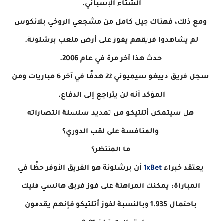
الشتاء الإسباني.
ومع ذلك، فهناك جيل كامل من مشجعي الروخي بلانكوس
لم يشاهدوا فريقهم يفوز على أرض ملعب برشلونة.
حدث هذا آخر مرة في عام 2006.
سجل فريق دييغو سيميوني 22 هدفًا في آخر 6 مباريات ومن
المؤكد أنه لن يتراجع إلى الدفاع.
هل سيتمكن أتلتيكو من تمديد سلسلة انتصاراته
والمنافسة على لقب الدوري؟
ما المنتظر؟
يعتقد خبراء
1xBet
أن برشلونة هو الفريق الأوفر حظًا في
المباراة: يمكنك المراهنة على فوز فريق هانسي فليك
باحتمال 1.935 وبالنسبة لفوز أتلتيكو فإنهم يقدمون