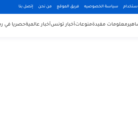
استخدام
سياسة الخصوصيه
فريق الموقع
من نحن
إتصل بنا
هير
معلومات مفيدة
منوعات
أخبار تونس
أخبار عالمية
حصريا في ر