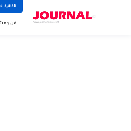
اتفاقية ال
فن ومشا