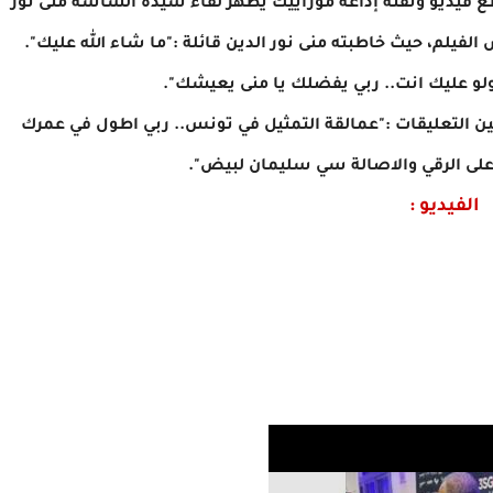
 فيديو وثقته إذاعة موزاييك يظهر لقاء سيدة الشاشة منى نور
الفيلم، حيث خاطبته منى نور الدين قائلة :"ما شاء الله عليك".
نقولو عليك انت.. ربي يفضلك يا منى يعيشك".
بين التعليقات :"عمالقة التمثيل في تونس.. ربي اطول في عمرك
 على الرقي والاصالة سي سليمان لبيض".
الفيديو :