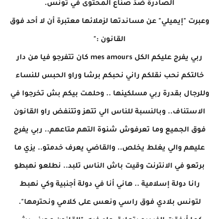
الصادرة ضدّ صناع المحتوى في تونس.
وعبرت "إيميلي" عن مساندتها لزملائها معتبرة أن لا أحد فوق
القانون :"
ربي يفرج عليكم الكل mes amours كان تتفرجو فيا من دار
خالتكم نحب نقلكم راني نحبكم برشا وراو الحبس للنساء
وللرجال بقدرة ربي مسلكينها .. وحلمت بيكم بش تخرجوا في
الاستناف.. وبالنسبة للناس الي تتهز وتتنفض راو القانون
فوق الجميع وما تعرفوش شنوة التهم متاعهم.. ربي يفرج
عليهم والي يغلط يخلص.. والقاضي يعرف خدمتو.. يزي ما
برتعو في الانترنت وقيت باش الناس تلبد.. نطلعو نهبطو
رانا دولة إسلامية .. هاني أنا في دولة أجنبية وكي نهبط
لتونس بلادي فوق راسي ونعس على كلامي ونحترمها".