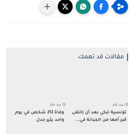
مقالات قد تهمك
منذ عام
منذ عام
تونسية تبكي بعد أن إختفى
وفاة 212 شخص في يوم
قبر أمها من الجبانة في...
واحد يثير جدل