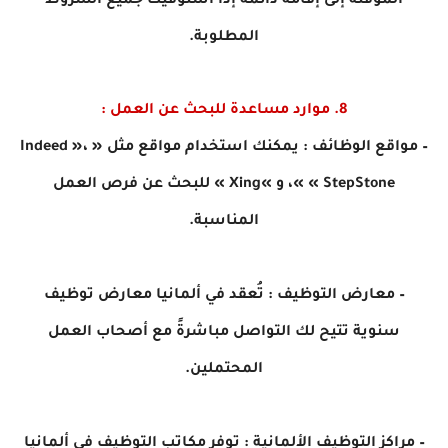
المؤقتة إلى إقامة دائمة إذا استوفيت جميع الشروط
المطلوبة.
8. موارد مساعدة للبحث عن العمل :
– مواقع الوظائف : يمكنك استخدام مواقع مثل « Indeed »،
« StepStone »، و »Xing » للبحث عن فرص العمل
المناسبة.
– معارض التوظيف : تُعقد في ألمانيا معارض توظيف
سنوية تتيح لك التواصل مباشرةً مع أصحاب العمل
المحتملين.
– مراكز التوظيف الألمانية : توفر مكاتب التوظيف في ألمانيا