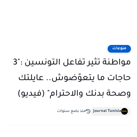
منوعات
مواطنة تثير تفاعل التونسين :"3
حاجات ما يتعوّضوش.. عايلتك
وصحة بدنك والاحترام" (فيديو)
Journal Tunisia
منذ بضع سنوات