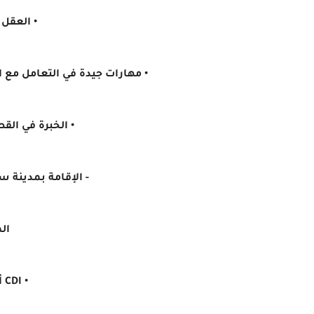
• العقل
• مهارات جيدة في التعامل مع ا
• الخبرة في الق
- الإقامة بمدينة 
ال
• CDI أو SIVP بدوام كامل