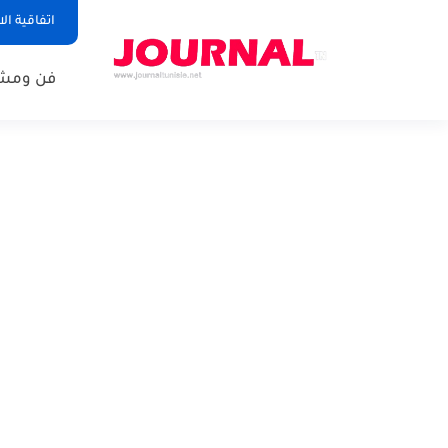
اتفاقية ال
فن ومشا