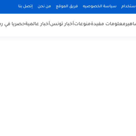
استخدام
سياسة الخصوصيه
فريق الموقع
من نحن
إتصل بنا
هير
معلومات مفيدة
منوعات
أخبار تونس
أخبار عالمية
حصريا في ر