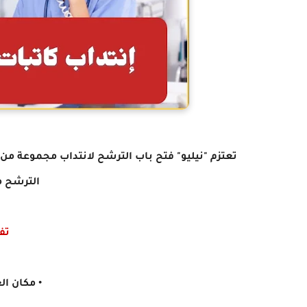
الترشح مر
تف
• مكان ا