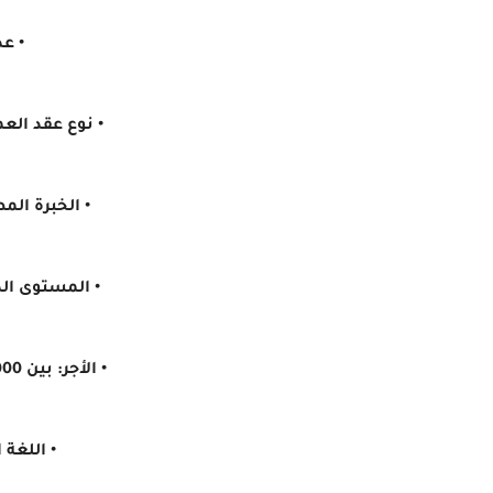
• عد
• نوع عقد العمل : CDI، بدوام ك
• الخبرة المطلوبة: 
• المستوى الدر
• الأجر: بين 1000 دينار و 1500 دينار شهريا
• اللغة 