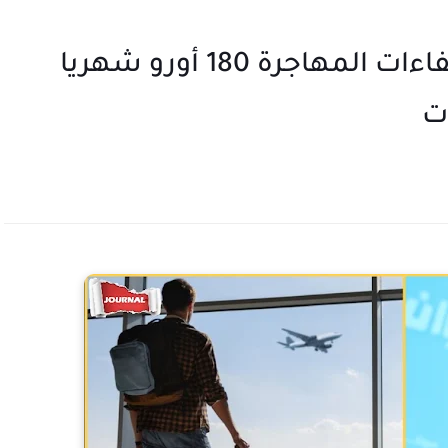
نائب بالبرلمان : نقترح دفع الكفاءات المهاجرة 180 أورو شهريا