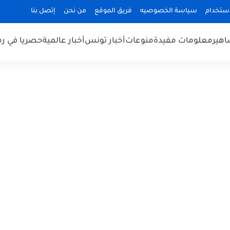
استخدام
سياسة الخصوصيه
فريق الموقع
من نحن
إتصل بنا
هير
معلومات مفيدة
منوعات
أخبار تونس
أخبار عالمية
حصريا في ر