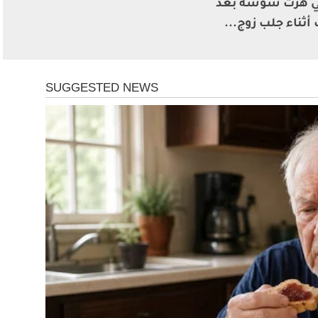
تي هزت سوسة بعد
ثناء جلب زوج...