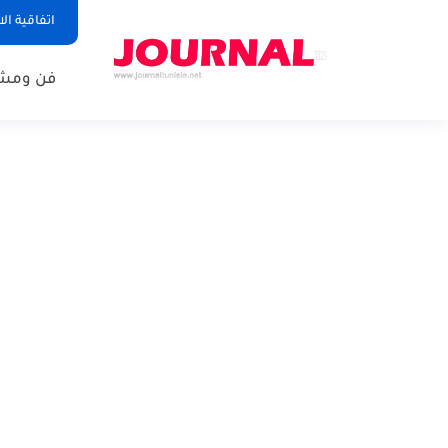
اتفاقية ال
فن ومشا