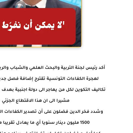
أكد رئيس لجنة التربية والبحث العلمي والشباب والر
مشيرا الى ان هذا الاقتطاع الجزئي يتواصل على امتد
وشدد فخر الدين فضلون على أن تصدير الكفاءات التو
1500 مليون دينار سنويا أي ما يعادل تقريبا ما تجنيه الدولة من عائدات تصدير الفسفاط وزيت الزيتون.