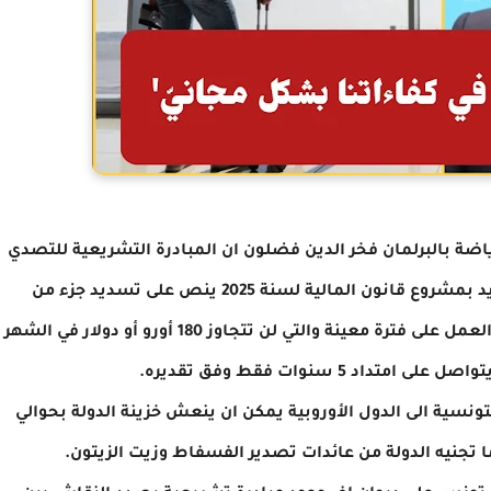
ياضة بالبرلمان فخر الدين فضلون ان المبادرة التشريعية للتصدي
لهجرة الكفاءات التونسية تقترح إضافة فصل جديد بمشروع قانون المالية لسنة 2025 ينص على تسديد جزء من
تكاليف التكوين لكل من يهاجر الى دولة اجنبية بهدف العمل على فترة معينة والتي لن تتجاوز 180 أورو أو دولار في الشهر
اد 5 سنوات فقط وفق تقديره.
نسية الى الدول الأوروبية يمكن ان ينعش خزينة الدولة بحوالي