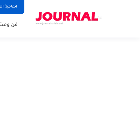
اتفاقية ال
فن ومشا