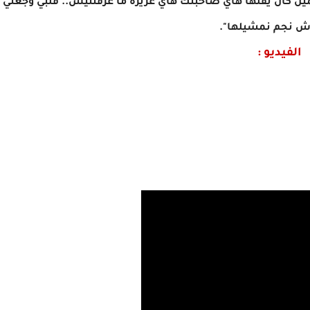
ين كان يقلها هاي صاحبتك هاي عزيزة ما عرفتنيش.. قلبي وجعني
ش نجم نمشيلها".
الفيديو :