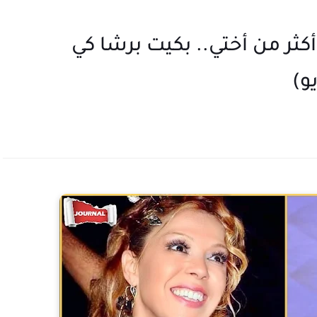
كثر من أختي.. بكيت برشا كي
و)