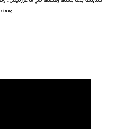
شديتلها يدها بستها وعنقتها شي ما غزرتليش.. ولم
ومعاد