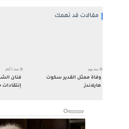
مقالات قد تهمك
منذ يوم
منذ 1 أيام
وفاة ممثل القدير سكوت
فنان الشا
هايلاندز
إنتقادات ح