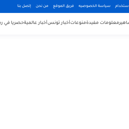
استخدام
سياسة الخصوصيه
فريق الموقع
من نحن
إتصل بنا
هير
معلومات مفيدة
منوعات
أخبار تونس
أخبار عالمية
حصريا في ر