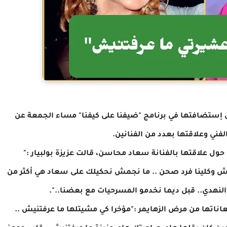
لدى إستضافتها في برنامج "ضيفنا على كيفنا" مساء الجمعة عن
لفني وعلاقتها بعدد من الفنانين.
ول علاقتها بالفنانة سعاد محاسن، قالت عزيزة بولبيار :"
سنة .. رقدنا فرد فرش وكلينا فرد صحن .. ما نجمش نحكيلك على سعاد هي أكثر من
لنهدي.. قبل ديما نخدمو المسرحيات مع بعضنا..".
عاناتها من مرض الزهايمر :"مؤخرا كي مشيتلها ما عرفتنيش ..