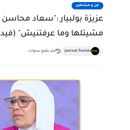
فن و مشاهير
عزيزة بولبيار :"سعاد محاسن أ
مشيتلها وما عرفتنيش" (فيدي
Journal Tunisia
منذ بضع سنوات