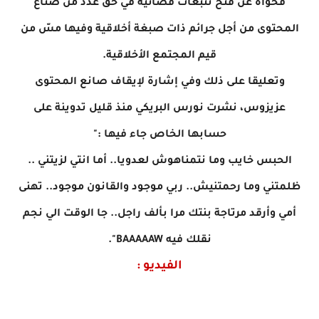
فحواه عن فتح تتبعات قضائية في حقّ عدد من صناع
المحتوى من أجل جرائم ذات صبغة أخلاقية وفيها مسّ من
قيم المجتمع الأخلاقية.
وتعليقا على ذلك وفي إشارة لإيقاف صانع المحتوى
عزيزوس، نشرت نورس البريكي منذ قليل تدوينة على
حسابها الخاص جاء فيها :"
الحبس خايب وما نتمناهوش لعدويا.. أما انتي لزيتني ..
ظلمتني وما رحمتنيش.. ربي موجود والقانون موجود.. تهنى
أمي وأرقد مرتاجة بنتك مرا بألف راجل.. جا الوقت الي نجم
نقلك فيه BAAAAAW".
الفيديو :