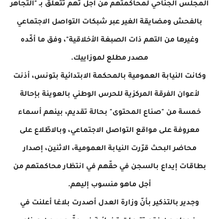
المجلس الجناحي لمحاكمتهم من أجل تهم تتعلّق بـ "التجاهر
بالفحش ومضايقة الغير عبر شبكات التواصل الاجتماعي
وغيرها من التهم ذات الصبغة الأخلاقية"، وفق ما أكّده
مصدر مطلع لموزاييك.
وكانت النيابة العمومية بالمحكمة الابتدائية بتونس، أذنت
لأعوان الفرقة المركزية للحرس الوطني بالعوينة بإحالة
خمسة من "صناع المحتوى" بحالة تقديم، بينهم أسماء
معروفة على مواقع التواصل الاجتماعي، وبالاطّلاع على
محاضر البحث قرّرت النيابة العمومية، الاثنين، إصدار
بطاقات إيداع بالسجن في حقّهم في انتظار محاكمتهم من
أجل ماهو منسوب إليهم.
وجدير بالتذكير بأنّ وزارة العدل أصدرت بلاغا أعلنت في