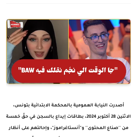
أصدرت النيابة العمومية بالمحكمة الابتدائية بتونس،
الاثنين 28 أكتوبر 2024، بطاقات إيداع بالسجن في حقّ خمسة
من ''صناع المحتوى'' و"أنستاغراموز"، وإحالتهم على أنظار