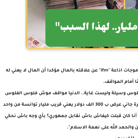
تحدّث الفنان القدير لطفي بوشناق خلال تدخّله عبر موجات اذاعة "ifm" عن علاقته بالمال مؤكدا أن المال لا يعني له
 أمام المواقف.
فلوس وسيلة وليست غاية.. الدنيا مواقف موش فلوس الفلوس
صحيح مهمة ولكن موش كل شيء في الدنيا .. أنا مرة جاني عرض ب 300 الف دولار يعني قريب مليار توانسة من واحد
_ يلية باش نعملو cd ورفضت تو أنا كان قبلت كيفاش باش نقابل جمهوري؟ بأي وجه باش نحكي
ن والحمد الله على نعمة الاسلام".