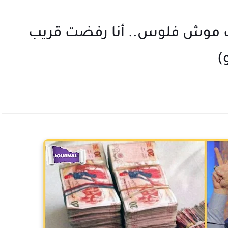
ف موش فلوس.. أنا رفضت قريب
)