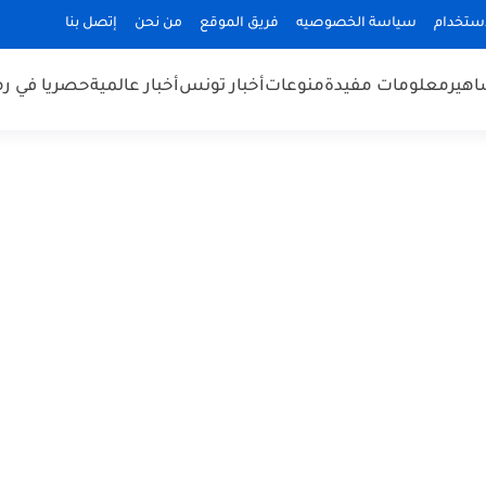
استخدام
سياسة الخصوصيه
فريق الموقع
من نحن
إتصل بنا
هير
معلومات مفيدة
منوعات
أخبار تونس
أخبار عالمية
حصريا في ر