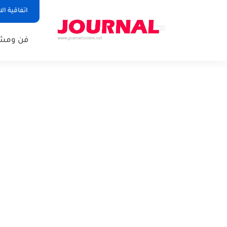
اتفاقية ال
فن ومشا