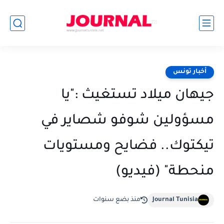
أخبار تونس
جيهان ميلاد تستغيث :"يا
مسؤولين شوفو شصاير في
تيكتوك.. فضايح ومستويات
منحطة" (فيديو)
Journal Tunisia
منذ بضع سنوات