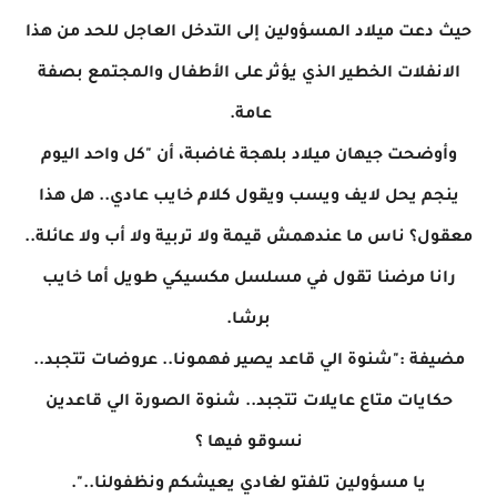
حيث دعت ميلاد المسؤولين إلى التدخل العاجل للحد من هذا
الانفلات الخطير الذي يؤثر على الأطفال والمجتمع بصفة
عامة.
وأوضحت جيهان ميلاد بلهجة غاضبة، أن "كل واحد اليوم
ينجم يحل لايف ويسب ويقول كلام خايب عادي.. هل هذا
معقول؟ ناس ما عندهمش قيمة ولا تربية ولا أب ولا عائلة..
رانا مرضنا تقول في مسلسل مكسيكي طويل أما خايب
برشا.
مضيفة :"شنوة الي قاعد يصير فهمونا.. عروضات تتجبد..
حكايات متاع عايلات تتجبد.. شنوة الصورة الي قاعدين
نسوقو فيها ؟
يا مسؤولين تلفتو لغادي يعيشكم ونظفولنا..".