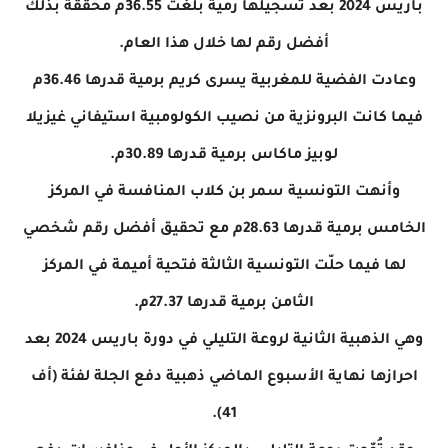
باريس 2024 بعد تسجيلها رمية بلغت 36.55م محققة بذلك
أفضل رقم لها خلال هذا العام.
وعادت الفضية للمغربية يسرى كريم برمية قدرها 36.46م
فيما كانت البرونزية من نصيب الكولومبية استيفاني غيزيلا
لوبيز ماكاس برمية قدرها 30.89م.
وأنهت التونسية سمر بن كلاب المنافسة في المركز
الخامس برمية قدرها 28.63م مع تحقيق أفضل رقم شخصي
لها فيما حلّت التونسية الثالثة فتحية أميمة في المركز
الثامن برمية قدرها 27.37م.
وهي الذهبية الثانية لروعة التليلي في دورة باريس 2024 بعد
احرازها نهاية الأسبوع الماضي ذهبية دفع الجلة لفئة (أف
41).