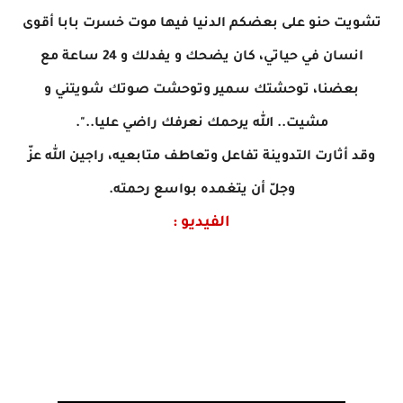
تشويت حنو على بعضكم الدنيا فيها موت خسرت بابا أقوى
انسان في حياتي، كان يضحك و يفدلك و 24 ساعة مع
بعضنا، توحشتك سمير وتوحشت صوتك شويتني و
مشيت.. الله يرحمك نعرفك راضي عليا..".
وقد أثارت التدوينة تفاعل وتعاطف متابعيه، راجين الله عزّ
وجلّ أن يتغمده بواسع رحمته.
الفيديو :