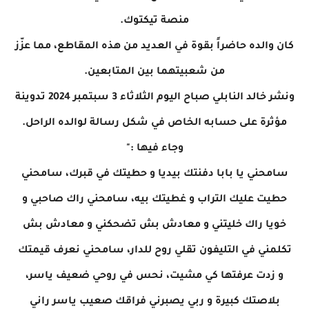
منصة تيكتوك.
كان والده حاضراً بقوة في العديد من هذه المقاطع، مما عزّز
من شعبيتهما بين المتابعين.
ونشر خالد النابلي صباح اليوم الثلاثاء 3 سبتمبر 2024 تدوينة
مؤثرة على حسابه الخاص في شكل رسالة لوالده الراحل.
وجاء فيها :"
سامحني يا بابا دفنتك بيديا و حطيتك في قبرك، سامحني
حطيت عليك التراب و غطيتك بيه، سامحني راك صاحبي و
خويا راك خليتني و معادش بش تضحكني و معادش بش
تكلمني في التليفون تقلي روح للدار، سامحني نعرف قيمتك
و زدت عرفتها كي مشيت، نحس في روحي ضعيف ياسر،
بلاصتك كبيرة و ربي يصبرني فراقك صعيب ياسر راني