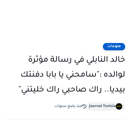
منوعات
خالد النابلي في رسالة مؤثرة
لوالده :"سامحني يا بابا دفنتك
بيديا.. راك صاحبي راك خليتني"
Journal Tunisia
منذ بضع سنوات