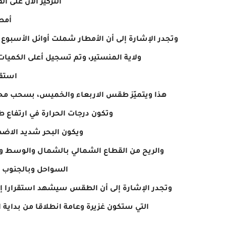
التركيز الآن على الفترة ا
أمطار ف
وتجدر الإشارة إلى أن الأمطار شملت أوائل الأسبو
ولاية المنستير، وتم تسجيل أعلى الكميات بين 30 و50 مليمترا مع تساقط البرد بأما
استقر
هذا ويتميّز طقس الاربعاء والخميس، بسحب محليا
وتكون درجات الحرارة في ارتفاع
ويكون البحر شديد الاضط
والريح من القطاع الشمالي بالشمال والوسط وم
السواحل وبالجنوب 
وتجدر الإشارة إلى أن الطقس سيشهد استقرارا إلى 
التي ستكون غزيرة وعامة انطلاقا من بداية 