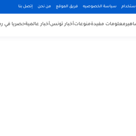
استخدام
سياسة الخصوصيه
فريق الموقع
من نحن
إتصل بنا
هير
معلومات مفيدة
منوعات
أخبار تونس
أخبار عالمية
حصريا في ر