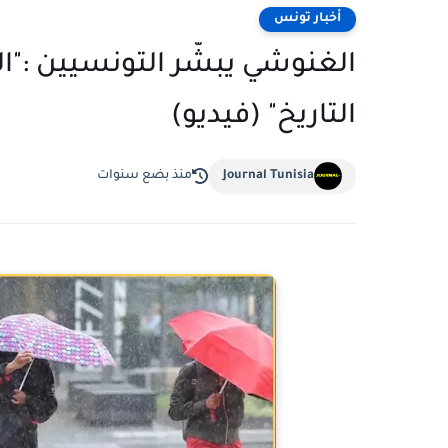
أخبار تونس
الغنوشي يبشّر التونسيين :"الخ
التاريخ" (فيديو)
Journal Tunisia
منذ بضع سنوات