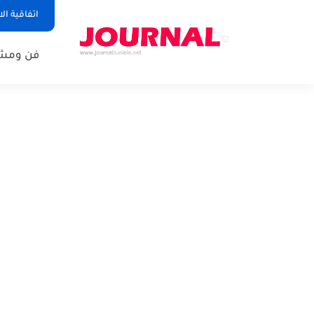
اتفاقية ال
فن ومشا