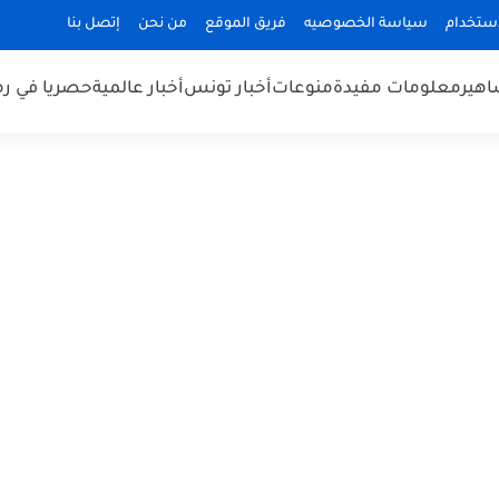
استخدام
سياسة الخصوصيه
فريق الموقع
من نحن
إتصل بنا
هير
معلومات مفيدة
منوعات
أخبار تونس
أخبار عالمية
حصريا في ر