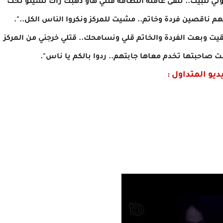
للبيت.. نلقى عاملة النظافة قتلي هاو ذهبك راك نسيتو تحت
يت وبعت الفردة والخاتم قلي ونسامحك.. قتلي خرجني من المركز
ت صاحبتها تخدم معاها جابتهم.. ردوا بالكم يا ناس".
ديو المتداول :