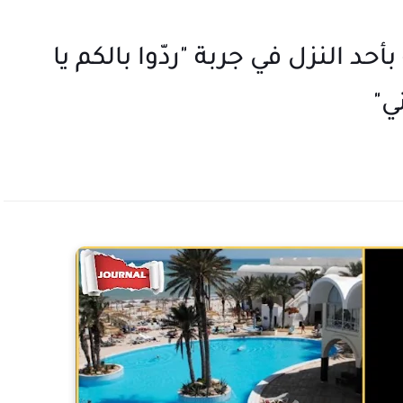
د النزل في جربة "ردّوا بالكم يا
ي"