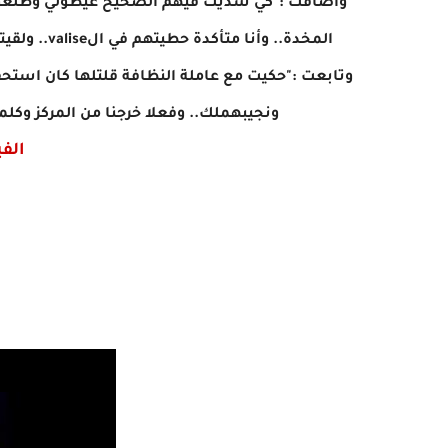
وأضافت :"كي شديت فيهم الصحيح عيطولي وطلعوني 
المخدة.. وأنا متأكدة حطيتهم في الvalise.. ولقيتهم ناقصين فردة وخاتم.. مشيت للمركز ونكروا الناس الكل..".
وتابعت :"حكيت مع عاملة النظافة قلتلها كان استحق
ونجيبهملك.. وفعلا خرجنا من المركز وكلم
الفي